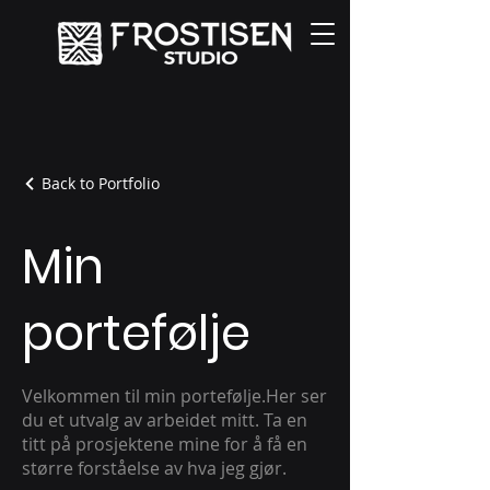
Back to Portfolio
Min
portefølje
Velkommen til min portefølje.Her ser
du et utvalg av arbeidet mitt. Ta en
titt på prosjektene mine for å få en
større forståelse av hva jeg gjør.